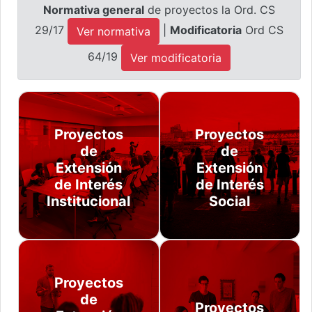
Normativa general
de proyectos la Ord. CS
29/17
|
Modificatoria
Ord CS
Ver normativa
64/19
Ver modificatoria
Proyectos
Proyectos
de
de
Extensión
Extensión
de Interés
de Interés
Institucional
Social
Proyectos
de
Proyectos