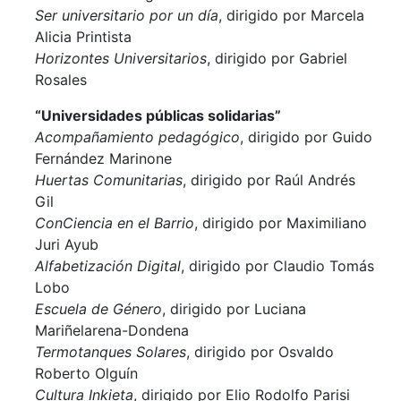
Ser universitario por un día
, dirigido por
Marcela
Alicia Printista
Horizontes Universitarios
, dirigido por Gabriel
Rosales
“Universidades públicas solidarias”
Acompañamiento pedagógico
, dirigido por
Guido
Fernández Marinone
Huertas Comunitarias
, dirigido por
Raúl Andrés
Gil
ConCiencia en el Barrio
, dirigido por
Maximiliano
Juri Ayub
Alfabetización Digital
, dirigido por
Claudio Tomás
Lobo
Escuela de Género
, dirigido por
Luciana
Mariñelarena-Dondena
Termotanques Solares
, dirigido por
Osvaldo
Roberto
Olguín
Cultura Inkieta
, dirigido por
Elio Rodolfo
Parisi