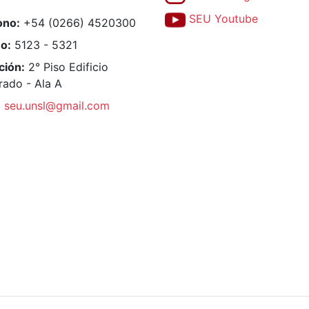
SEU Youtube
ono:
+54 (0266) 4520300
no:
5123 - 5321
ción:
2° Piso Edificio
rado - Ala A
:
seu.unsl@gmail.com