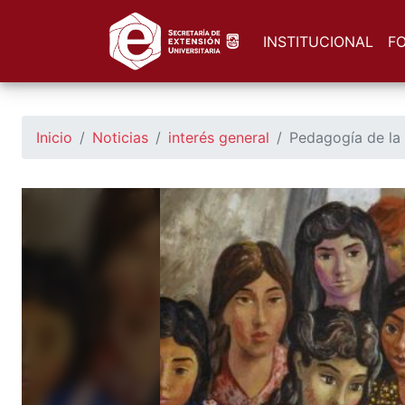
https://seu.unsl.edu.ar/
INSTITUCIONAL
F
Inicio
Noticias
interés general
Pedagogía de la r