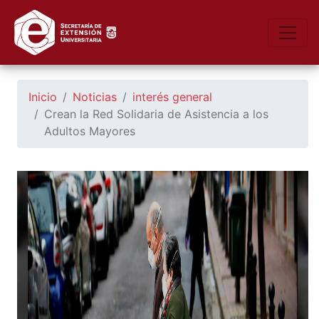
https://seu.unsl.edu.ar/
Toggle
Inicio
Noticias
interés general
Crean la Red Solidaria de Asistencia a los
Adultos Mayores