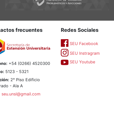
actos frecuentes
Redes Sociales
SEU Facebook
SEU Instragram
SEU Youtube
ono:
+54 (0266) 4520300
no:
5123 - 5321
ción:
2° Piso Edificio
rado - Ala A
:
seu.unsl@gmail.com