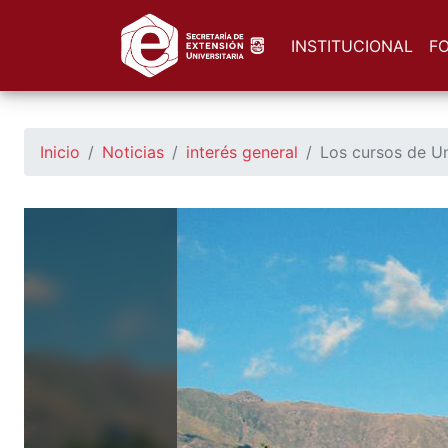
https://seu.unsl.edu.ar/
INSTITUCIONAL
F
Inicio
Noticias
interés general
Los cursos de Un