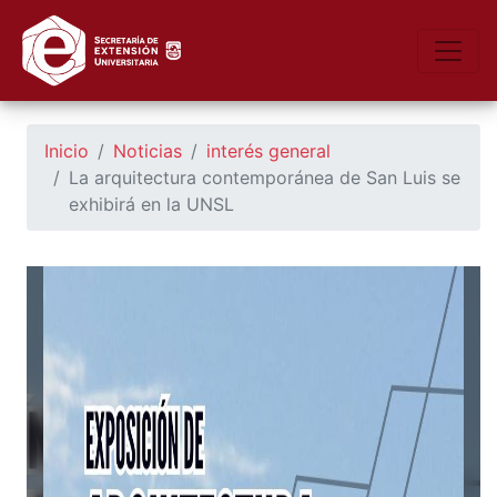
https://seu.unsl.edu.ar/
Toggle
Inicio
Noticias
interés general
La arquitectura contemporánea de San Luis se
exhibirá en la UNSL