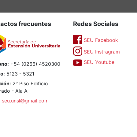
actos frecuentes
Redes Sociales
SEU Facebook
SEU Instragram
SEU Youtube
ono:
+54 (0266) 4520300
no:
5123 - 5321
ción:
2° Piso Edificio
rado - Ala A
:
seu.unsl@gmail.com