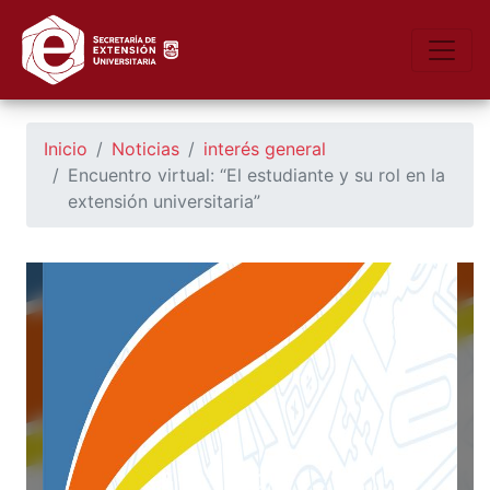
https://seu.unsl.edu.ar/
Toggle
Inicio
Noticias
interés general
Encuentro virtual: “El estudiante y su rol en la
extensión universitaria”