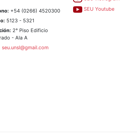
SEU Youtube
ono:
+54 (0266) 4520300
no:
5123 - 5321
ción:
2° Piso Edificio
rado - Ala A
:
seu.unsl@gmail.com