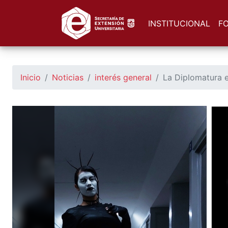
https://seu.unsl.edu.ar/
INSTITUCIONAL
F
Inicio
Noticias
interés general
La Diplomatura e