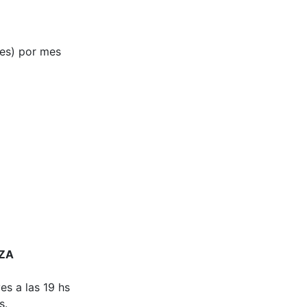
les) por mes
NZA
es a las 19 hs
s.