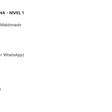
A - NIVEL 1
z Maldonado
or WhatsApp)
s