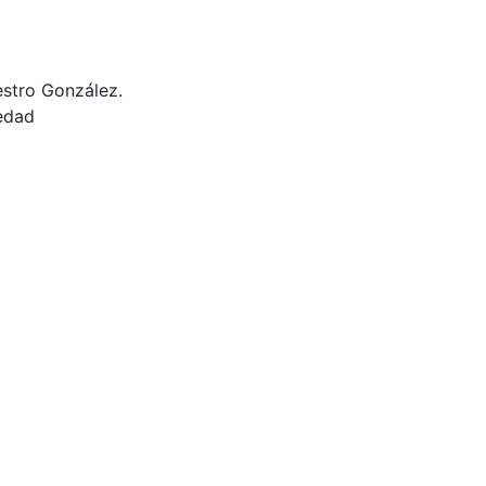
estro González.
 edad