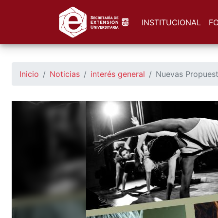
https://seu.unsl.edu.ar/
INSTITUCIONAL
F
Inicio
Noticias
interés general
Nuevas Propuest