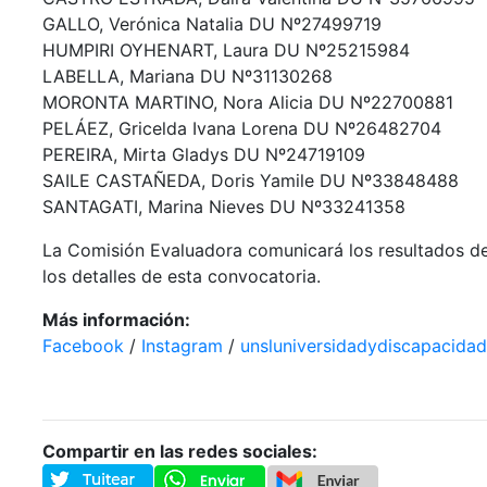
GALLO, Verónica Natalia DU Nº27499719
HUMPIRI OYHENART, Laura DU Nº25215984
LABELLA, Mariana DU Nº31130268
MORONTA MARTINO, Nora Alicia DU Nº22700881
PELÁEZ, Gricelda Ivana Lorena DU Nº26482704
PEREIRA, Mirta Gladys DU Nº24719109
SAILE CASTAÑEDA, Doris Yamile DU Nº33848488
SANTAGATI, Marina Nieves DU Nº33241358
La Comisión Evaluadora comunicará los resultados de 
los detalles de esta convocatoria.
Más información:
Facebook
/
Instagram
/
unsluniversidadydiscapacid
Compartir en las redes sociales: