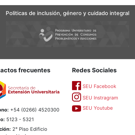
Politicas de inclusión, género y cuidado integral
actos frecuentes
Redes Sociales
SEU Facebook
SEU Instragram
SEU Youtube
ono:
+54 (0266) 4520300
no:
5123 - 5321
ción:
2° Piso Edificio