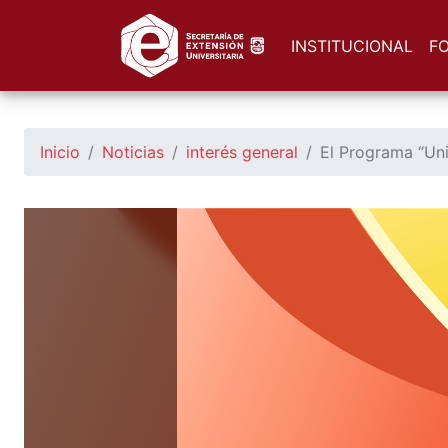
https://seu.unsl.edu.ar/
INSTITUCIONAL
F
Inicio
Noticias
interés general
El Programa “Un